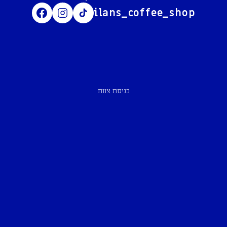
ilans_coffee_shop
כניסת צוות