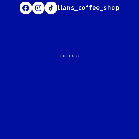
ilans_coffee_shop
כניסת צוות