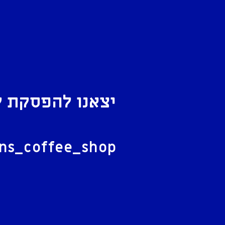
יצאנו להפסקת ק
ל
ans_coffee_shop