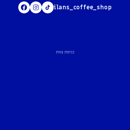
ilans_coffee_shop
כניסת צוות