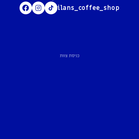
ilans_coffee_shop
כניסת צוות