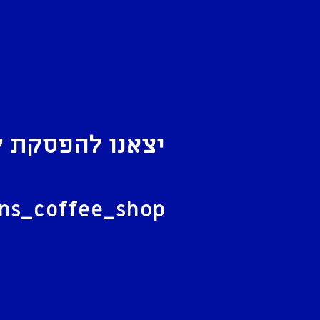
יצאנו להפסקת ק
ל
ans_coffee_shop