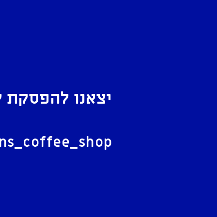
יצאנו להפסקת ק
ל
ans_coffee_shop