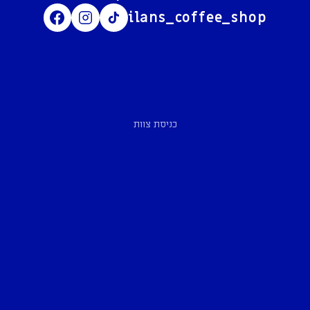
ilans_coffee_shop
כניסת צוות