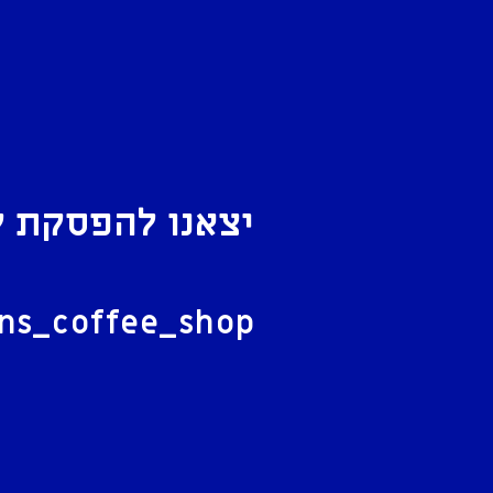
יצאנו להפסקת ק
ל
ans_coffee_shop