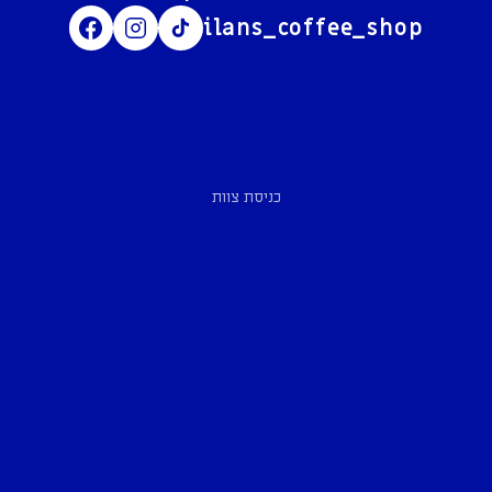
ilans_coffee_shop
כניסת צוות