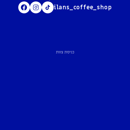
ilans_coffee_shop
כניסת צוות