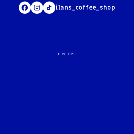
ilans_coffee_shop
כניסת צוות