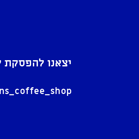
יצאנו להפסקת ק
ל
ans_coffee_shop