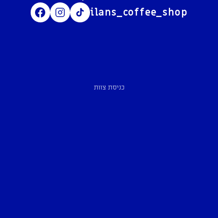
ilans_coffee_shop
כניסת צוות