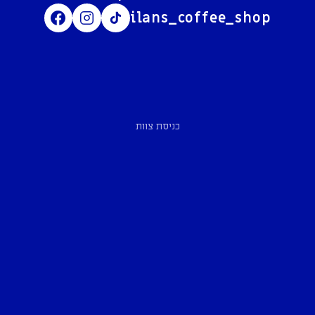
ilans_coffee_shop
כניסת צוות