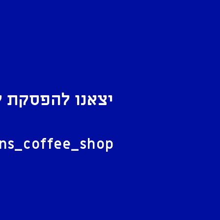
יצאנו להפסקת ק
ל
ans_coffee_shop