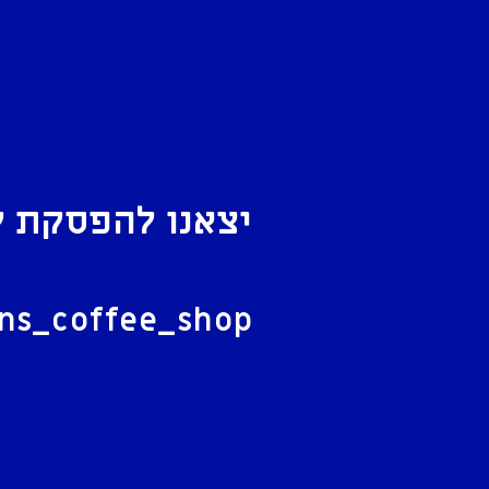
יצאנו להפסקת ק
ל
ans_coffee_shop