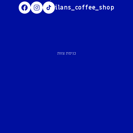
ilans_coffee_shop
כניסת צוות