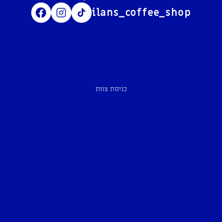
ilans_coffee_shop
כניסת צוות