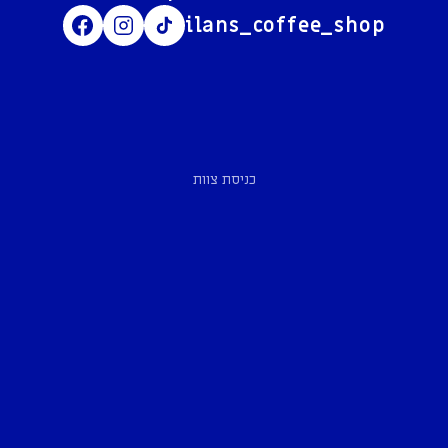
ilans_coffee_shop
כניסת צוות