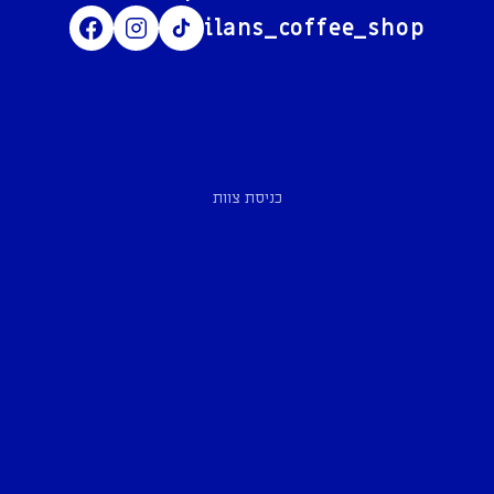
ilans_coffee_shop
כניסת צוות