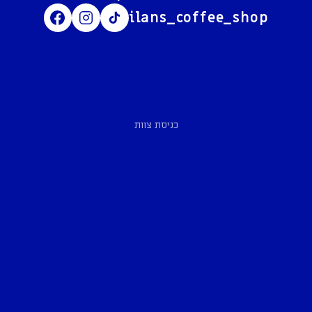
ilans_coffee_shop
כניסת צוות