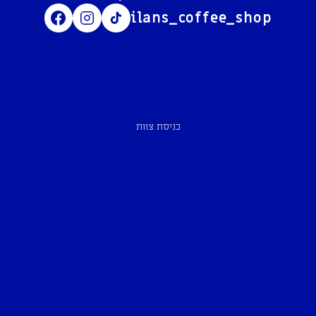
ilans_coffee_shop
כניסת צוות