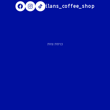
ilans_coffee_shop
כניסת צוות