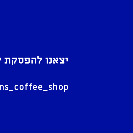
יצאנו להפסקת ק
ל
ans_coffee_shop