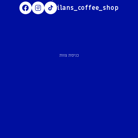
ilans_coffee_shop
כניסת צוות