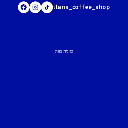
ilans_coffee_shop
כניסת צוות