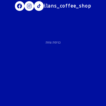
ilans_coffee_shop
כניסת צוות