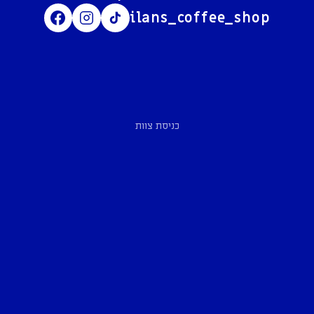
ilans_coffee_shop
כניסת צוות