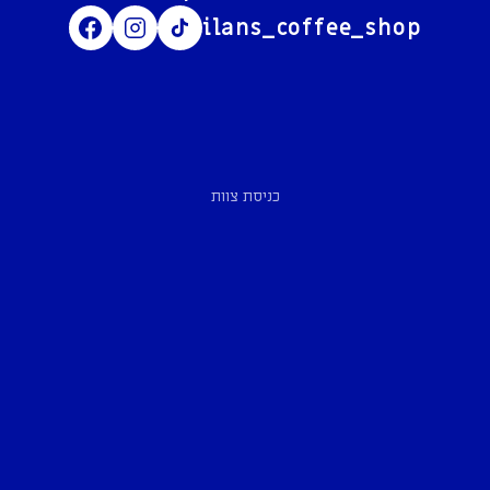
ilans_coffee_shop
כניסת צוות