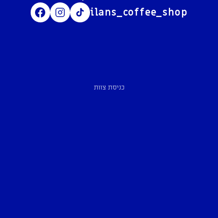
ilans_coffee_shop
כניסת צוות