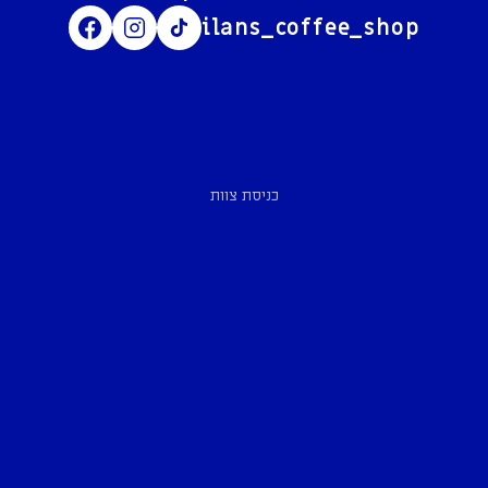
ilans_coffee_shop
כניסת צוות