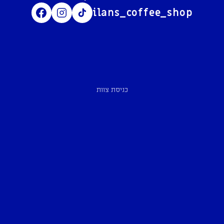
ilans_coffee_shop
כניסת צוות