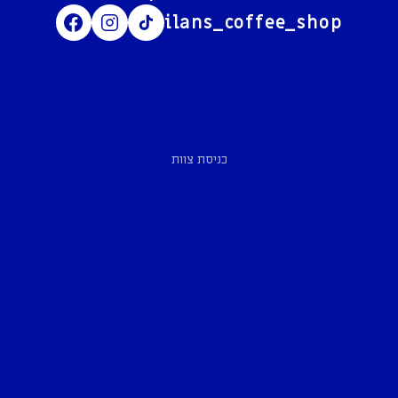
ilans_coffee_shop
כניסת צוות