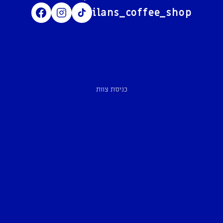
ilans_coffee_shop
כניסת צוות