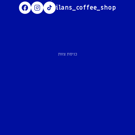
ilans_coffee_shop
כניסת צוות