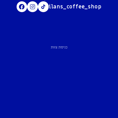
ilans_coffee_shop
כניסת צוות