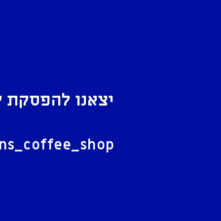
יצאנו להפסקת ק
ל
ans_coffee_shop