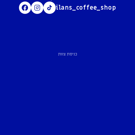
ilans_coffee_shop
כניסת צוות