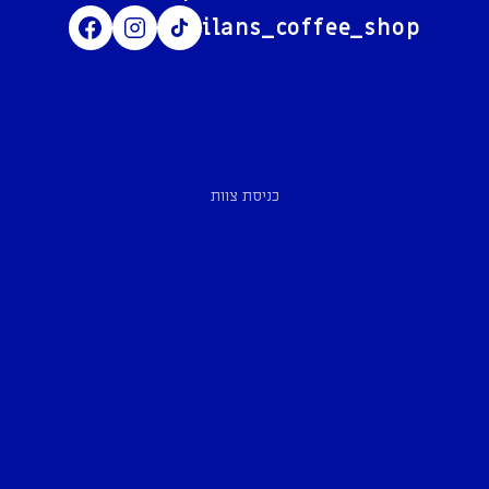
ilans_coffee_shop
כניסת צוות