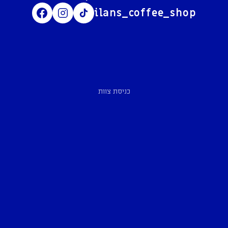
ilans_coffee_shop
כניסת צוות