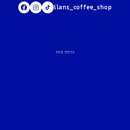
ilans_coffee_shop
כניסת צוות