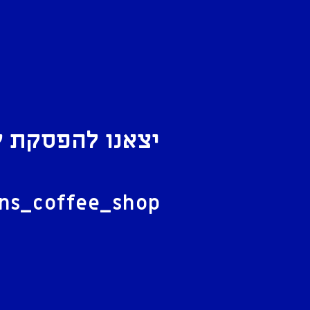
יצאנו להפסקת ק
ל
ans_coffee_shop