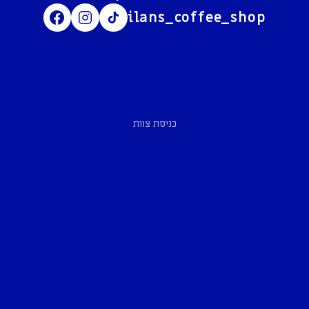
ilans_coffee_shop
כניסת צוות