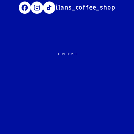
ilans_coffee_shop
כניסת צוות