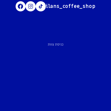
ilans_coffee_shop
כניסת צוות