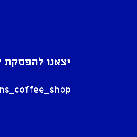
יצאנו להפסקת ק
ל
ans_coffee_shop