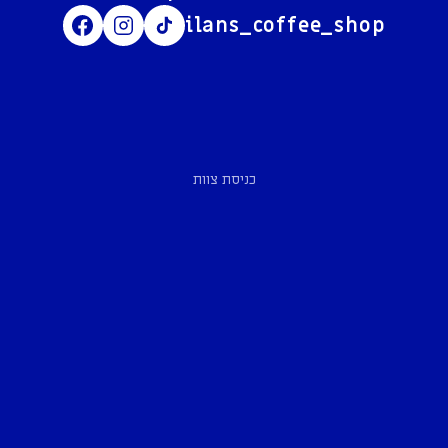
ilans_coffee_shop
כניסת צוות