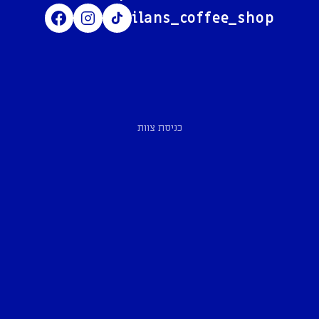
ilans_coffee_shop
כניסת צוות