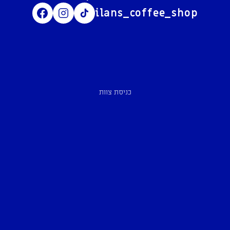
ilans_coffee_shop
כניסת צוות